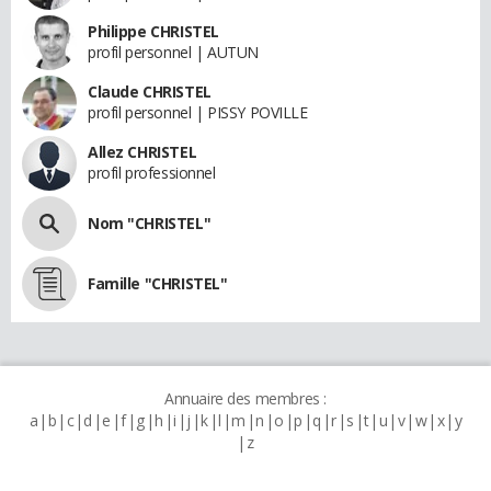
Philippe CHRISTEL
profil personnel | AUTUN
Claude CHRISTEL
profil personnel | PISSY POVILLE
Allez CHRISTEL
profil professionnel
Nom "CHRISTEL"
Famille "CHRISTEL"
Annuaire des membres :
a
b
c
d
e
f
g
h
i
j
k
l
m
n
o
p
q
r
s
t
u
v
w
x
y
z