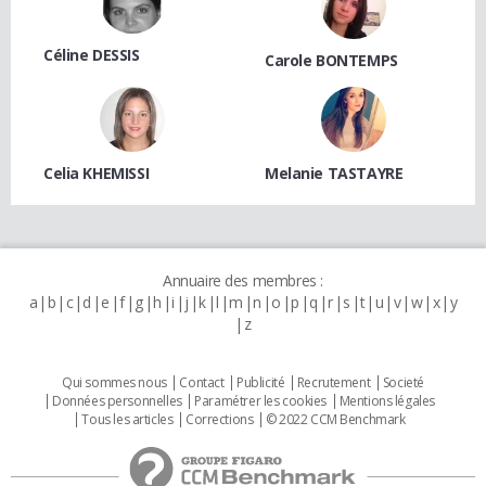
Céline DESSIS
Carole BONTEMPS
Celia KHEMISSI
Melanie TASTAYRE
Annuaire des membres :
a
b
c
d
e
f
g
h
i
j
k
l
m
n
o
p
q
r
s
t
u
v
w
x
y
z
Qui sommes nous
Contact
Publicité
Recrutement
Societé
Données personnelles
Paramétrer les cookies
Mentions légales
Tous les articles
Corrections
© 2022 CCM Benchmark