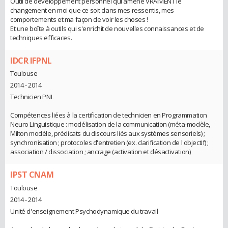
Outil de développement personnel qui amène VRAIMENT le
changement en moi que ce soit dans mes ressentis, mes
comportements et ma façon de voir les choses !
Et une boîte à outils qui s'enrichit de nouvelles connaissances et de
techniques efficaces.
IDCR IFPNL
Toulouse
2014 - 2014
Technicien PNL
Compétences liées à la certification de technicien en Programmation
Neuro Linguistique : modélisation de la communication (méta-modèle,
Milton modèle, prédicats du discours liés aux systèmes sensoriels) ;
synchronisation ; protocoles d'entretien (ex. clarification de l'objectif) ;
association / dissociation ; ancrage (activation et désactivation)
IPST CNAM
Toulouse
2014 - 2014
Unité d'enseignement Psychodynamique du travail