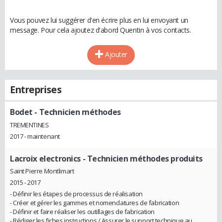
Vous pouvez lui suggérer d'en écrire plus en lui envoyant un
message. Pour cela ajoutez d'abord Quentin à vos contacts.
Ajouter
Entreprises
Bodet
- Technicien méthodes
TREMENTINES
2017 - maintenant
Lacroix electronics
- Technicien méthodes produits
Saint Pierre Montlimart
2015 - 2017
- Définir les étapes de processus de réalisation
- Créer et gérer les gammes et nomenclatures de fabrication
- Définir et faire réaliser les outillages de fabrication
- Rédiger les fiches instructions / Assurer le support technique au