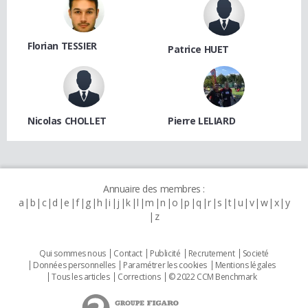
Florian TESSIER
Patrice HUET
Nicolas CHOLLET
Pierre LELIARD
Annuaire des membres :
a
b
c
d
e
f
g
h
i
j
k
l
m
n
o
p
q
r
s
t
u
v
w
x
y
z
Qui sommes nous
Contact
Publicité
Recrutement
Societé
Données personnelles
Paramétrer les cookies
Mentions légales
Tous les articles
Corrections
© 2022 CCM Benchmark