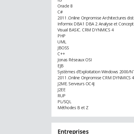
Oracle 8
C#
2011 .Online Onpromise Architectures dist
Informix DBA1 DBA 2 Analyse et Concep
Visual BASIC. CRM DYNMICS 4
PHP
UML
JBOSS
C++
Jonas Réseaux OSI
EJB
Systèmes d’Exploitation Windows 2000/
2011 .Online Onpromise CRM DYNMICS 4
J2ME. Serveurs OC4J
J2EE
RUP
PL/SQL
Méthodes B et Z
Entreprises