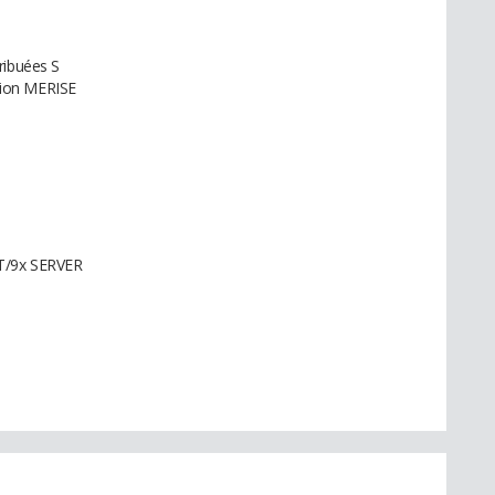
ribuées S
tion MERISE
NT/9x SERVER