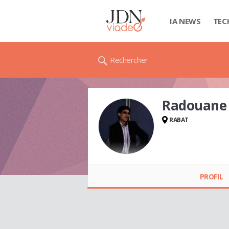
IA NEWS
TEC
Rechercher
Radouane
RABAT
Radouane
BOUKHEYI
PROFIL