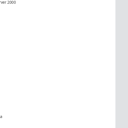
rver 2000
va