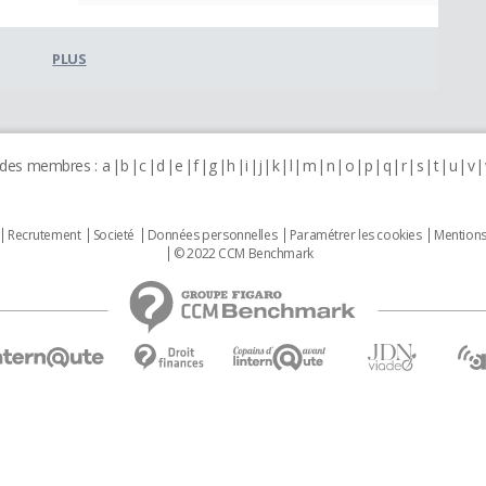
PLUS
 des membres :
a
b
c
d
e
f
g
h
i
j
k
l
m
n
o
p
q
r
s
t
u
v
Recrutement
Societé
Données personnelles
Paramétrer les cookies
Mentions
© 2022 CCM Benchmark