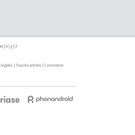
w
x
y
z
 légales
Tous les articles
Corrections