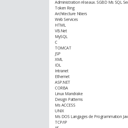
Administration réseaux. SGBD Ms SQL Se
Token Ring
Architecture Ntiers
Web Services
HTML
VB.Net
MySQL
C
TOMCAT
JSP
XML
IDL
Intranet
Ethernet
ASP.NET
CORBA
Linux Mandrake
Design Patterns
Ms ACCESS
UNIX
Ms DOS Langages de Programmation Ja
TCP/IP
IIS