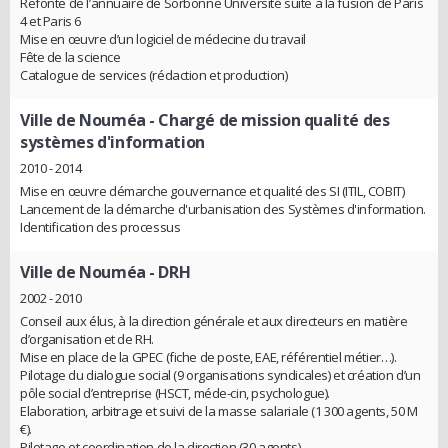
Refonte de l’annuaire de Sorbonne Université suite à la fusion de Paris
4 et Paris 6
Mise en œuvre d’un logiciel de médecine du travail
Fête de la science
Catalogue de services (rédaction et production)
Ville de Nouméa
- Chargé de mission qualité des
systèmes d'information
2010 - 2014
Mise en œuvre démarche gouvernance et qualité des SI (ITIL, COBIT)
Lancement de la démarche d'urbanisation des Systèmes d'information.
Identification des processus
Ville de Nouméa
- DRH
2002 - 2010
Conseil aux élus, à la direction générale et aux directeurs en matière
d’organisation et de RH.
Mise en place de la GPEC (fiche de poste, EAE, référentiel métier…).
Pilotage du dialogue social (9 organisations syndicales) et création d’un
pôle social d’entreprise (HSCT, méde-cin, psychologue).
Elaboration, arbitrage et suivi de la masse salariale (1 300 agents, 50 M
€).
Pilotage et coordination de la direction (30 agents).