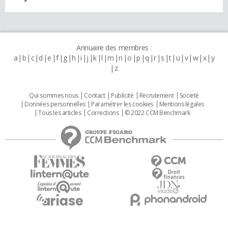
Annuaire des membres :
a
b
c
d
e
f
g
h
i
j
k
l
m
n
o
p
q
r
s
t
u
v
w
x
y
z
Qui sommes nous
Contact
Publicité
Recrutement
Societé
Données personnelles
Paramétrer les cookies
Mentions légales
Tous les articles
Corrections
© 2022 CCM Benchmark