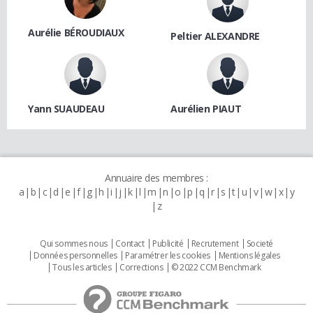
Aurélie BÉROUDIAUX
Peltier ALEXANDRE
Yann SUAUDEAU
Aurélien PIAUT
Annuaire des membres :
a
b
c
d
e
f
g
h
i
j
k
l
m
n
o
p
q
r
s
t
u
v
w
x
y
z
Qui sommes nous
Contact
Publicité
Recrutement
Societé
Données personnelles
Paramétrer les cookies
Mentions légales
Tous les articles
Corrections
© 2022 CCM Benchmark