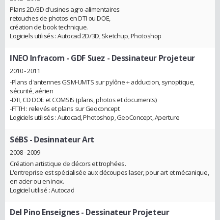
Plans 2D/3D d'usines agro-alimentaires
retouches de photos en DTI ou DOE,
création de book technique.
Logiciels utilisés : Autocad 2D/3D, Sketchup, Photoshop
INEO Infracom - GDF Suez
- Dessinateur Projeteur
2010 - 2011
-Plans d'antennes GSM-UMTS sur pylône + adduction, synoptique,
sécurité, aérien
-DTI, CD DOE et COMSIS (plans, photos et documents)
-FTTH : relevés et plans sur Geoconcept
Logiciels utilisés : Autocad, Photoshop, GeoConcept, Aperture
SéBS
- Desinnateur Art
2008 - 2009
Création artistique de décors et trophées.
L'entreprise est spécialisée aux découpes laser, pour art et mécanique,
en acier ou en inox.
Logiciel utilisé : Autocad
Del Pino Enseignes
- Dessinateur Projeteur