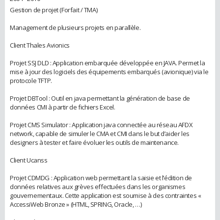
Gestion de projet (Forfait / TMA)
Management de plusieurs projets en parallèle.
Client Thales Avionics
Projet SSJ DLD : Application embarquée développée en JAVA. Permet la
mise à jour des logiciels des équipements embarqués (avionique) via le
protocole TFTP.
Projet DBTool : Outil en java permettant la génération de base de
données CMI à partir de fichiers Excel.
Projet CMS Simulator : Application java connectée au réseau AFDX
network, capable de simuler le CMA et CMI dans le but d’aider les
designers à tester et faire évoluer les outils de maintenance.
Client Ucanss
Projet CDMDG : Application web permettant la saisie et l’édition de
données relatives aux grèves effectuées dans les organismes
gouvernementaux. Cette application est soumise à des contraintes «
AccessiWeb Bronze » (HTML, SPRING, Oracle, …)