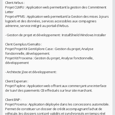
Client Airbus :
Projet CLMFU : Application web permettant la gestion des Commitment
Letter
Projet ePPMS : Application web permettant la Gestion des mises à jours
logiciels et des données, services accessibles aux compagnies
aérienne, service intégré au portail d’Airbus.
- Gestion de projet et développement : InstallShield Windows Installer
Clent Gemplus/Gemalto :
Projet Projet Kit GemXplore Case : Gestion du projet, Analyse
fonctionnelle, développement.
Projet Kit Proxxima : Gestion du projet, Analyse fonctionnelle,
développement
- Architecte J2ee et développement :
Client Experian :
Projet Payline : Application web offrant aux commerçant une interface
de ‘suivi’ des paiements CB effectués sur leur site marchant.
Client BNP :
Projet Proxima : Application déployée dans les concessions automobile.
Permet de constituer un dossier de crédit accompagnant l’achat de
véhicule, les dossiers sont pré validés et synchronisés en temps réel