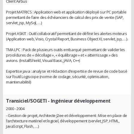
Client Airbus
Projet MATRICS : Application web et application déployé sur PC portable
permettant de faire des échéanciers de calcul des prix de vente (SAP,
servlet, jsp, MySql, …)
Projet ASKIT : Outil collaboratif permettant de définir les alertes moteurs
(Application web, Visio, Crystal Report, Business Object XI, servlet, jsp, …).
TMA LPC : Pack de plusieurs outils embarqué permettant de valider les
procédures de « décollage », « équilibrage » et « atterrissage » des
avions. (InstallShield, Visual Basic, JAVA, C++)
Expertise java : analyse et rédaction d’expertise de revue de code basé
sur l’outil Logiscope (norme de codage, sécurité, optimisation,
maintenabilité)
Transiciel/SOGETI
- Ingénieur développement
2000 - 2004
- Gestion de projet, Architecte J2ee et développement : Mise en place de
l’architecture matériel et logiciel, développement (servlet, JSP, HTML,
JavaScript, Flash, …)