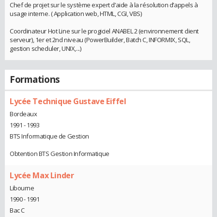
Chef de projet sur le système expert d’aide à la résolution d’appels à
usage interne. ( Application web, HTML, CGI, VBS)
Coordinateur Hot Line sur le progiciel ANABEL 2 (environnement client
serveur), 1er et 2nd niveau (PowerBuilder, Batch C, INFORMIX, SQL,
gestion scheduler, UNIX,...)
Formations
Lycée Technique Gustave Eiffel
Bordeaux
1991 - 1993
BTS Informatique de Gestion
Obtention BTS Gestion Informatique
Lycée Max Linder
Libourne
1990 - 1991
Bac C