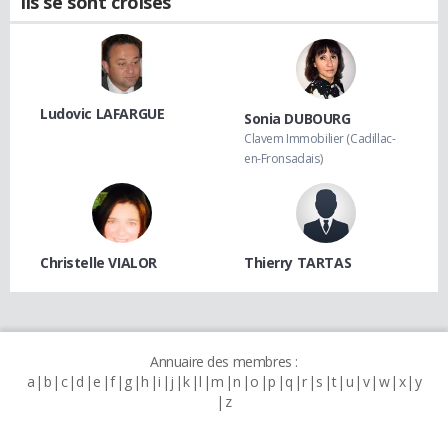
Ils se sont croisés
Ludovic LAFARGUE
Sonia DUBOURG
Clavem Immobilier (Cadillac-
en-Fronsadais)
Christelle VIALOR
Thierry TARTAS
Annuaire des membres :
a
b
c
d
e
f
g
h
i
j
k
l
m
n
o
p
q
r
s
t
u
v
w
x
y
z