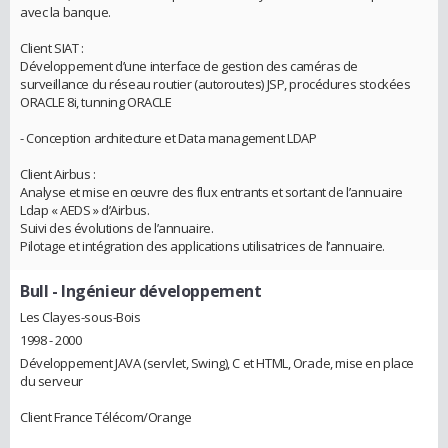
avec la banque.
Client SIAT :
Développement d’une interface de gestion des caméras de
surveillance du réseau routier (autoroutes) JSP, procédures stockées
ORACLE 8i, tunning ORACLE
- Conception architecture et Data management LDAP
Client Airbus :
Analyse et mise en œuvre des flux entrants et sortant de l’annuaire
Ldap « AEDS » d’Airbus.
Suivi des évolutions de l’annuaire.
Pilotage et intégration des applications utilisatrices de l’annuaire.
Bull
- Ingénieur développement
Les Clayes-sous-Bois
1998 - 2000
Développement JAVA (servlet, Swing), C et HTML, Oracle, mise en place
du serveur
Client France Télécom/Orange