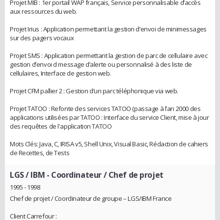
Projet MIB : 1er portail WAP français, Service personnalisable d’accès
aux ressources du web.
Projet Irius : Application permettant la gestion d’envoi de minimessages
sur des pagers vocaux
Projet SMS : Application permettant la gestion de parc de cellulaire avec
gestion d’envoi d message d’alerte ou personnalisé à des liste de
cellulaires, Interface de gestion web.
Projet CFM pallier 2 : Gestion d’un parc téléphonique via web.
Projet TATOO : Refonte des services TATOO (passage à l’an 2000 des
applications utilisées par TATOO : Interface du service Client, mise à jour
des requêtes de l'application TATOO
Mots Clés: Java, C, IRISA v5, Shell Unix, Visual Basic, Rédaction de cahiers
de Recettes, de Tests
LGS / IBM
- Coordinateur / Chef de projet
1995 - 1998
Chef de projet / Coordinateur de groupe – LGS/IBM France
Client Carrefour :