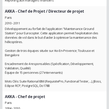
Reporting aux managers financiers
AKKA
- Chef de Projet / Directeur de projet
Paris
2010 - 2011
Développement au forfait de l'application "Maintenance Ground
Station" pour Eurocopter. Cette application permet l'exploitation des
données de vol dans le but d'aider à optimiser la maintenance des
hélicoptères.
Gestion de trois équipes située sur Aix-En-Provence; Toulouse et
Bengalore
Encadrement de 4 responsables (Spécification, Développement,
Validation, Qualité)
Équipe de 15 personnes (27 intervenants)
Mots Clés: Suite Rational IBM (RequisitePro, Functional Tester, ...), JBoss,
Eclipse RCP, PostgreSQL, Do178B
AKKA
- Chef de projet
Paris
2004 - 2010