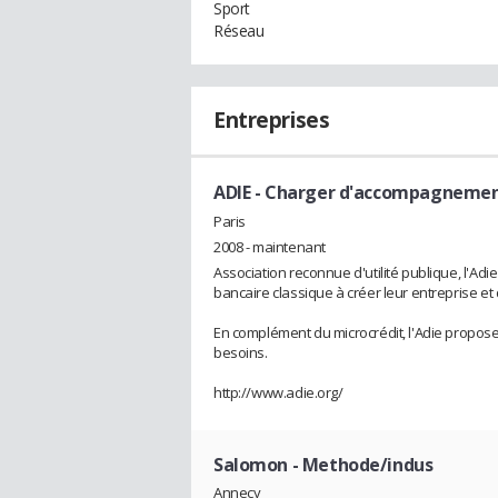
Sport
Réseau
Entreprises
ADIE
- Charger d'accompagnemen
Paris
2008 - maintenant
Association reconnue d'utilité publique, l'A
bancaire classique à créer leur entreprise et
En complément du microcrédit, l'Adie propo
besoins.
http://www.adie.org/
Salomon
- Methode/indus
Annecy