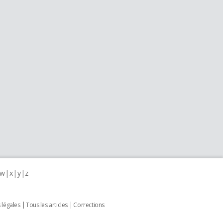
w
x
y
z
 légales
Tous les articles
Corrections