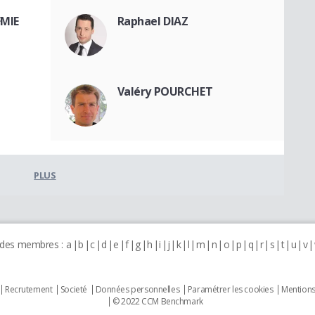
FMIE
Raphael DIAZ
Valéry POURCHET
PLUS
 des membres :
a
b
c
d
e
f
g
h
i
j
k
l
m
n
o
p
q
r
s
t
u
v
Recrutement
Societé
Données personnelles
Paramétrer les cookies
Mentions
© 2022 CCM Benchmark