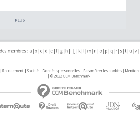
PLUS
 des membres :
a
b
c
d
e
f
g
h
i
j
k
l
m
n
o
p
q
r
s
t
u
v
Recrutement
Societé
Données personnelles
Paramétrer les cookies
Mentions
© 2022 CCM Benchmark