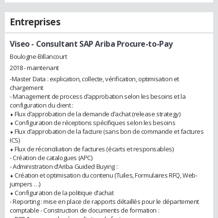
Entreprises
Viseo
- Consultant SAP Ariba Procure-to-Pay
Boulogne-Billancourt
2018 - maintenant
-Master Data : explication, collecte, vérification, optimisation et
chargement
- Management de process d’approbation selon les besoins et la
configuration du client :
⬧ Flux d’approbation de la demande d’achat (release strategy)
⬧ Configuration de réceptions spécifiques selon les besoins
⬧ Flux d’approbation de la facture (sans bon de commande et factures
ICS)
⬧ Flux de réconciliation de factures (écarts et responsables)
- Création de catalogues (APC)
- Administration d’Ariba Guided Buying :
⬧ Création et optimisation du contenu (Tuiles, Formulaires RFQ, Web-
jumpers …)
⬧ Configuration de la politique d’achat
- Reporting : mise en place de rapports détaillés pour le département
comptable - Construction de documents de formation :