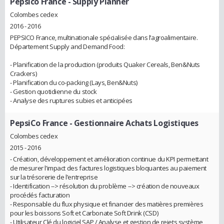
Pepsico France
- Supply Planner
Colombes cedex
2016 - 2016
PEPSICO France, multinationale spécialisée dans l’agroalimentaire.
Département Supply and Demand Food:
- Planification de la production (produits Quaker Cereals, Ben&Nuts
Crackers)
- Planification du co-packing (Lays, Ben&Nuts)
- Gestion quotidienne du stock
- Analyse des ruptures subies et anticipées
PepsiCo France
- Gestionnaire Achats Logistiques
Colombes cedex
2015 - 2016
- Création, développement et amélioration continue du KPI permettant
de mesurer l’impact des factures logistiques bloquantes au paiement
sur la trésorerie de l’entreprise
- Identification --> résolution du problème --> création de nouveaux
procédés facturation
- Responsable du flux physique et financier des matières premières
pour les boissons Soft et Carbonate Soft Drink (CSD)
- Utilisateur Clé du logiciel SAP / Analyse et gestion de rejets système