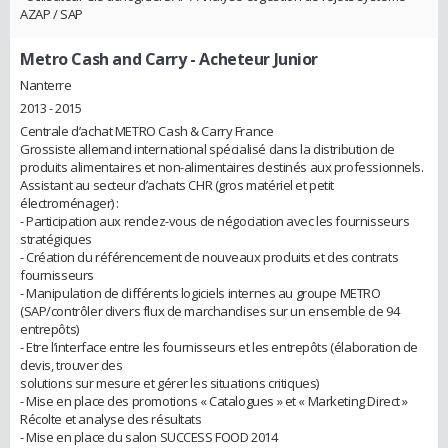
AZAP / SAP
Metro Cash and Carry
- Acheteur Junior
Nanterre
2013 - 2015
Centrale d’achat METRO Cash & Carry France
Grossiste allemand international spécialisé dans la distribution de
produits alimentaires et non-alimentaires destinés aux professionnels.
Assistant au secteur d’achats CHR (gros matériel et petit
électroménager) :
- Participation aux rendez-vous de négociation avec les fournisseurs
stratégiques
- Création du référencement de nouveaux produits et des contrats
fournisseurs
- Manipulation de différents logiciels internes au groupe METRO
(SAP/contrôler divers flux de marchandises sur un ensemble de 94
entrepôts)
- Etre l’interface entre les fournisseurs et les entrepôts (élaboration de
devis, trouver des
solutions sur mesure et gérer les situations critiques)
- Mise en place des promotions « Catalogues » et « Marketing Direct »
Récolte et analyse des résultats
- Mise en place du salon SUCCESS FOOD 2014