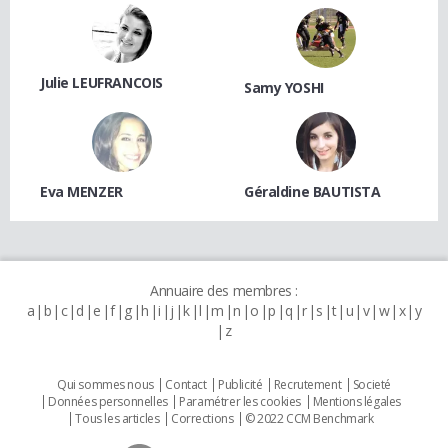
Julie LEUFRANCOIS
Samy YOSHI
Eva MENZER
Géraldine BAUTISTA
Annuaire des membres :
a
b
c
d
e
f
g
h
i
j
k
l
m
n
o
p
q
r
s
t
u
v
w
x
y
z
Qui sommes nous
Contact
Publicité
Recrutement
Societé
Données personnelles
Paramétrer les cookies
Mentions légales
Tous les articles
Corrections
© 2022 CCM Benchmark