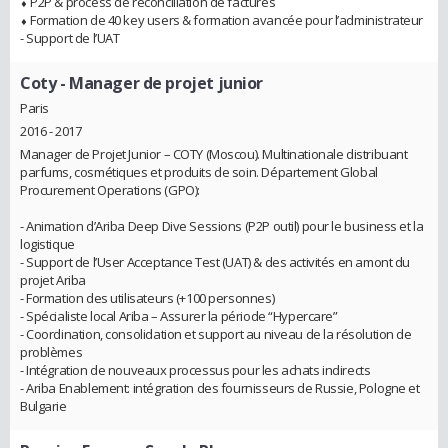
⬧ P2P & process de réconciliation de factures
⬧ Formation de 40 key users & formation avancée pour l’administrateur
- Support de l’UAT
Coty
- Manager de projet junior
Paris
2016 - 2017
Manager de Projet Junior – COTY (Moscou). Multinationale distribuant
parfums, cosmétiques et produits de soin. Département Global
Procurement Operations (GPO):
- Animation d’Ariba Deep Dive Sessions (P2P outil) pour le business et la
logistique
- Support de l’User Acceptance Test (UAT) & des activités en amont du
projet Ariba
- Formation des utilisateurs (+100 personnes)
- Spécialiste local Ariba – Assurer la période “Hypercare”
- Coordination, consolidation et support au niveau de la résolution de
problèmes
- Intégration de nouveaux processus pour les achats indirects
- Ariba Enablement: intégration des fournisseurs de Russie, Pologne et
Bulgarie