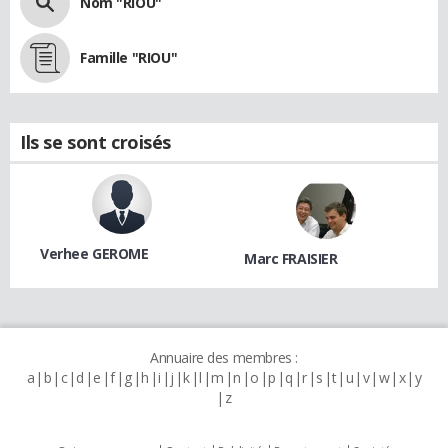
Nom "RIOU"
Famille "RIOU"
Ils se sont croisés
Verhee GEROME
Marc FRAISIER
Annuaire des membres :
a
b
c
d
e
f
g
h
i
j
k
l
m
n
o
p
q
r
s
t
u
v
w
x
y
z