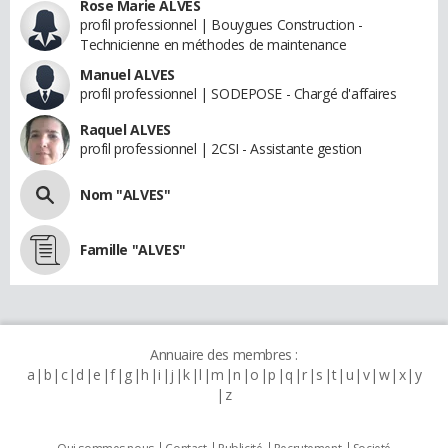
Rose Marie ALVES
profil professionnel | Bouygues Construction -
Technicienne en méthodes de maintenance
Manuel ALVES
profil professionnel | SODEPOSE - Chargé d'affaires
Raquel ALVES
profil professionnel | 2CSI - Assistante gestion
Nom "ALVES"
Famille "ALVES"
Annuaire des membres :
a
b
c
d
e
f
g
h
i
j
k
l
m
n
o
p
q
r
s
t
u
v
w
x
y
z