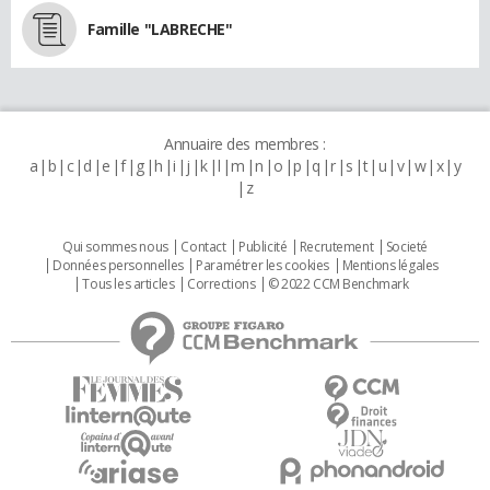
Famille "LABRECHE"
Annuaire des membres :
a
b
c
d
e
f
g
h
i
j
k
l
m
n
o
p
q
r
s
t
u
v
w
x
y
z
Qui sommes nous
Contact
Publicité
Recrutement
Societé
Données personnelles
Paramétrer les cookies
Mentions légales
Tous les articles
Corrections
© 2022 CCM Benchmark