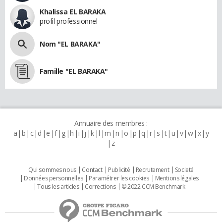
Khalissa EL BARAKA
profil professionnel
Nom "EL BARAKA"
Famille "EL BARAKA"
Annuaire des membres :
a
b
c
d
e
f
g
h
i
j
k
l
m
n
o
p
q
r
s
t
u
v
w
x
y
z
Qui sommes nous
Contact
Publicité
Recrutement
Societé
Données personnelles
Paramétrer les cookies
Mentions légales
Tous les articles
Corrections
© 2022 CCM Benchmark