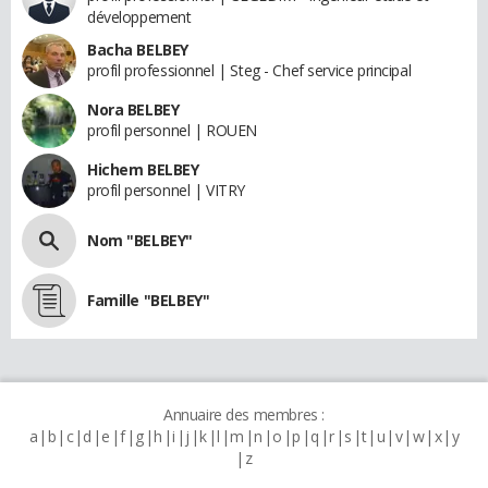
développement
Bacha BELBEY
profil professionnel | Steg - Chef service principal
Nora BELBEY
profil personnel | ROUEN
Hichem BELBEY
profil personnel | VITRY
Nom "BELBEY"
Famille "BELBEY"
Annuaire des membres :
a
b
c
d
e
f
g
h
i
j
k
l
m
n
o
p
q
r
s
t
u
v
w
x
y
z