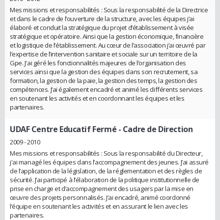
Mes missions et responsabilités : Sous la responsabilité de la Directrice
et dans le cadre de l’ouverture de la structure, avec les équipes j’ai
élaboré et conduit la stratégique du projet d’établissement à visée
stratégique et opératoire. Ainsi que la gestion économique, financière
et logistique de l’établissement. Au cœur de l’association j’ai œuvré par
l’expertise de l’intervention sanitaire et sociale sur un territoire de la
Gpe. J'ai géré les fonctionnalités majeures de l’organisation des
services ainsi que la gestion des équipes dans son recrutement, sa
formation, la gestion de la paie, la gestion des temps, la gestion des
compétences. J’ai également encadré et animé les différents services
en soutenant les activités et en coordonnant les équipes et les
partenaires.
UDAF Centre Educatif Fermé
- Cadre de Direction
2009 - 2010
Mes missions et responsabilités : Sous la responsabilité du Directeur,
j'ai managé les équipes dans l’accompagnement des jeunes. J’ai assuré
de l’application de la législation, de la réglementation et des règles de
sécurité. J’ai participé à l’élaboration de la politique institutionnelle de
prise en charge et d’accompagnement des usagers par la mise en
œuvre des projets personnalisés. J’ai encadré, animé coordonné
l’équipe en soutenant les activités et en assurant le lien avec les
partenaires.