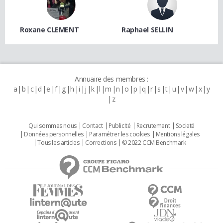
Roxane CLEMENT
Raphael SELLIN
Annuaire des membres :
a
b
c
d
e
f
g
h
i
j
k
l
m
n
o
p
q
r
s
t
u
v
w
x
y
z
Qui sommes nous
Contact
Publicité
Recrutement
Societé
Données personnelles
Paramétrer les cookies
Mentions légales
Tous les articles
Corrections
© 2022 CCM Benchmark