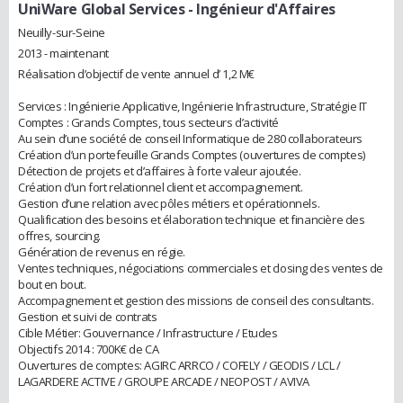
UniWare Global Services
- Ingénieur d'Affaires
Neuilly-sur-Seine
2013 - maintenant
Réalisation d’objectif de vente annuel d’ 1,2 M€
Services : Ingénierie Applicative, Ingénierie Infrastructure, Stratégie IT
Comptes : Grands Comptes, tous secteurs d’activité
Au sein d’une société de conseil Informatique de 280 collaborateurs
Création d’un portefeuille Grands Comptes (ouvertures de comptes)
Détection de projets et d’affaires à forte valeur ajoutée.
Création d’un fort relationnel client et accompagnement.
Gestion d’une relation avec pôles métiers et opérationnels.
Qualification des besoins et élaboration technique et financière des
offres, sourcing.
Génération de revenus en régie.
Ventes techniques, négociations commerciales et closing des ventes de
bout en bout.
Accompagnement et gestion des missions de conseil des consultants.
Gestion et suivi de contrats
Cible Métier: Gouvernance / Infrastructure / Etudes
Objectifs 2014 : 700K€ de CA
Ouvertures de comptes: AGIRC ARRCO / COFELY / GEODIS / LCL /
LAGARDERE ACTIVE / GROUPE ARCADE / NEOPOST / AVIVA