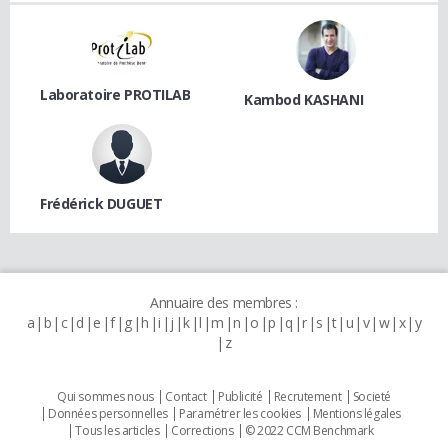
Laboratoire PROTILAB
Kambod KASHANI
Frédérick DUGUET
Annuaire des membres :
a
b
c
d
e
f
g
h
i
j
k
l
m
n
o
p
q
r
s
t
u
v
w
x
y
z
Qui sommes nous
Contact
Publicité
Recrutement
Societé
Données personnelles
Paramétrer les cookies
Mentions légales
Tous les articles
Corrections
© 2022 CCM Benchmark