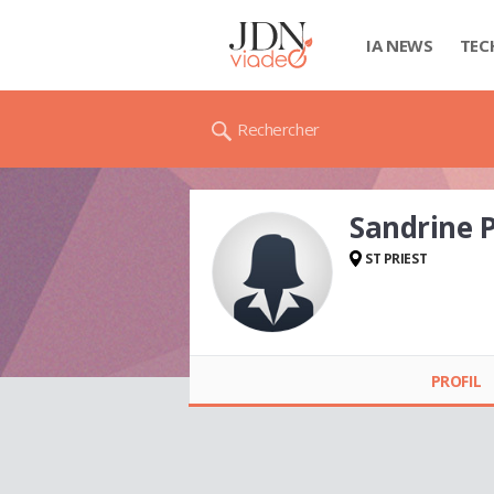
IA NEWS
TEC
Rechercher
Sandrine
ST PRIEST
Sandrine PEGON
PROFIL