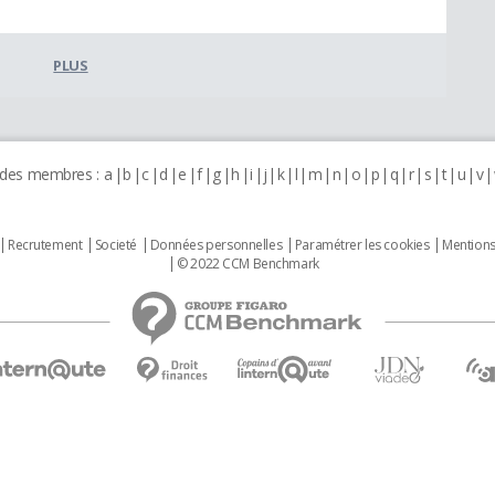
PLUS
 des membres :
a
b
c
d
e
f
g
h
i
j
k
l
m
n
o
p
q
r
s
t
u
v
Recrutement
Societé
Données personnelles
Paramétrer les cookies
Mentions
© 2022 CCM Benchmark