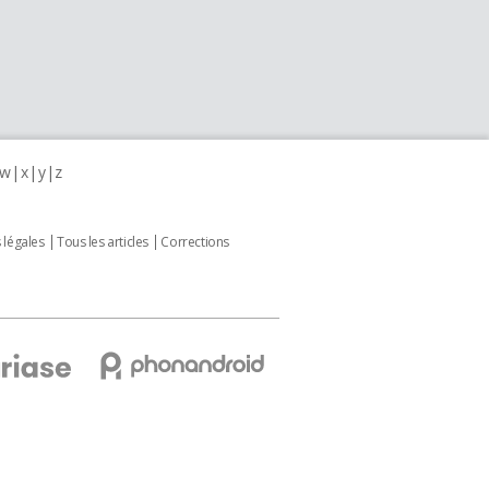
w
x
y
z
 légales
Tous les articles
Corrections