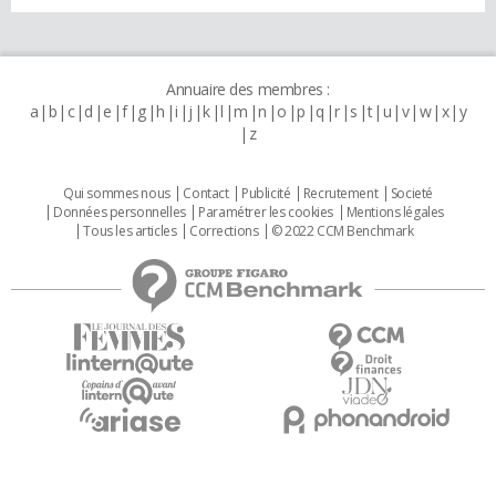
Annuaire des membres :
a
b
c
d
e
f
g
h
i
j
k
l
m
n
o
p
q
r
s
t
u
v
w
x
y
z
Qui sommes nous
Contact
Publicité
Recrutement
Societé
Données personnelles
Paramétrer les cookies
Mentions légales
Tous les articles
Corrections
© 2022 CCM Benchmark