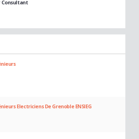
r Consultant
énieurs
énieurs Electriciens De Grenoble ENSIEG