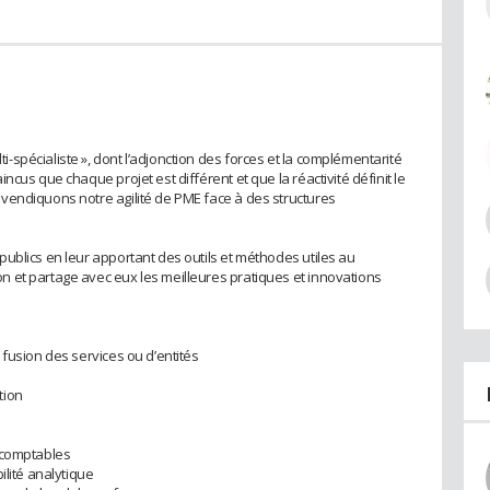
spécialiste », dont l’adjonction des forces et la complémentarité
cus que chaque projet est différent et que la réactivité définit le
vendiquons notre agilité de PME face à des structures
ublics en leur apportant des outils et méthodes utiles au
 et partage avec eux les meilleures pratiques et innovations
fusion des services ou d’entités
tion
 comptables
ilité analytique