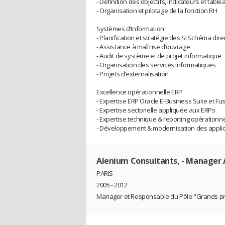
- Définition des objectifs, indicateurs et ta
- Organisation et pilotage de la fonction RH
Systèmes d’Information :
- Planification et stratégie des SI Schéma di
- Assistance à maîtrise d’ouvrage
- Audit de système et de projet informatique
- Organisation des services informatiques
- Projets d’externalisation
Excellence opérationnelle ERP
- Expertise ERP Oracle E-Business Suite et Fu
- Expertise sectorielle appliquée aux ERPs
- Expertise technique & reporting opérationne
- Développement & modernisation des applic
Alenium Consultants,
- Manager A
PARIS
2005 - 2012
Manager et Responsable du Pôle "Grands pro