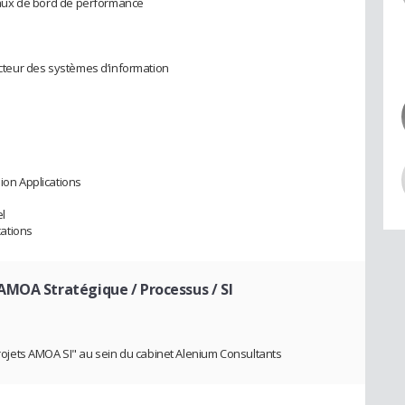
bleaux de bord de performance
recteur des systèmes d’information
sion Applications
l
ations
MOA Stratégique / Processus / SI
jets AMOA SI" au sein du cabinet Alenium Consultants