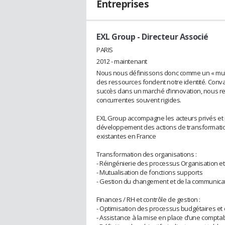
Entreprises
EXL Group
- Directeur Associé
PARIS
2012 - maintenant
Nous nous définissons donc comme un « multi-
des ressources fondent notre identité. Convain
succès dans un marché d’innovation, nous re
concurrentes souvent rigides.
EXL Group accompagne les acteurs privés et p
développement des actions de transformation
existantes en France
Transformation des organisations :
- Réingénierie des processus Organisation et 
- Mutualisation de fonctions supports
- Gestion du changement et de la communica
Finances / RH et contrôle de gestion :
- Optimisation des processus budgétaires et
- Assistance à la mise en place d’une comptab