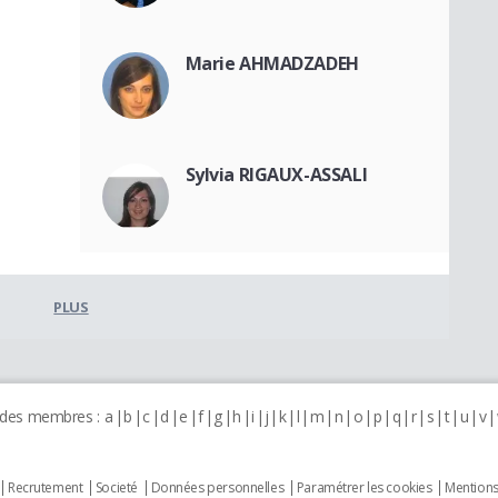
Marie AHMADZADEH
Sylvia RIGAUX-ASSALI
PLUS
 des membres :
a
b
c
d
e
f
g
h
i
j
k
l
m
n
o
p
q
r
s
t
u
v
Recrutement
Societé
Données personnelles
Paramétrer les cookies
Mentions