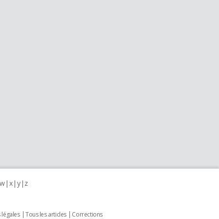
w
x
y
z
 légales
Tous les articles
Corrections