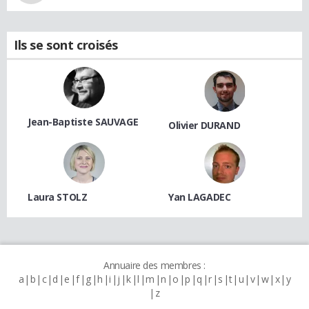
Ils se sont croisés
Jean-Baptiste SAUVAGE
Olivier DURAND
Laura STOLZ
Yan LAGADEC
Annuaire des membres :
a
b
c
d
e
f
g
h
i
j
k
l
m
n
o
p
q
r
s
t
u
v
w
x
y
z