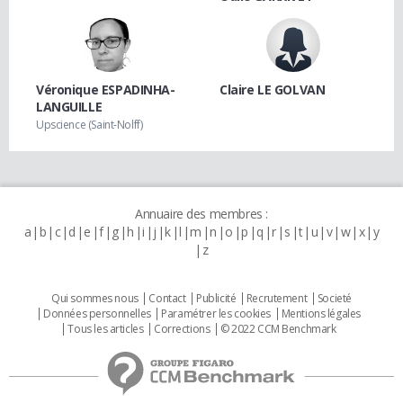
Véronique ESPADINHA-
Claire LE GOLVAN
LANGUILLE
Upscience (Saint-Nolff)
Annuaire des membres :
a
b
c
d
e
f
g
h
i
j
k
l
m
n
o
p
q
r
s
t
u
v
w
x
y
z
Qui sommes nous
Contact
Publicité
Recrutement
Societé
Données personnelles
Paramétrer les cookies
Mentions légales
Tous les articles
Corrections
© 2022 CCM Benchmark