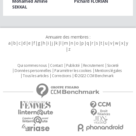
Mohamed Amine
Pichard FLORIAN
SEKKAL
Annuaire des membres :
a
b
c
d
e
f
g
h
i
j
k
l
m
n
o
p
q
r
s
t
u
v
w
x
y
z
Qui sommes nous
Contact
Publicité
Recrutement
Societé
Données personnelles
Paramétrer les cookies
Mentions légales
Tous les articles
Corrections
© 2022 CCM Benchmark