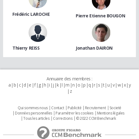
Frédéric LAROCHE
Pierre Etienne BOUGON
Thierry REISS
Jonathan DAIRON
Annuaire des membres :
a
b
c
d
e
f
g
h
i
j
k
l
m
n
o
p
q
r
s
t
u
v
w
x
y
z
Qui sommes nous
Contact
Publicité
Recrutement
Societé
Données personnelles
Paramétrer les cookies
Mentions légales
Tous les articles
Corrections
© 2022 CCM Benchmark