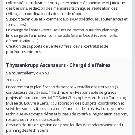
collectivités et industries : Analyse technique, économique et juridique
des besoins, rédaction des mémoires techniques, réalisation des
chiffrages, coordination du dossier de réponse.
Support technique aux commerciaux (RDV spécifiques, soutenances et
formations).
En charge de l’après-vente : revues de contrat, suivi des plannings.
En charge de l’animation commerciale Grand Ouest (événements,
démonstrations,…).
Création de supports de vente (Offres, devis, contrats) et de
procédures internes.
Thyssenkrupp Ascenseurs
- Chargé d'affaires
Saint Barthélemy d'Anjou
2007 - 2011
Encadrement et planification du service « Installations neuves » (3
conducteurs de travaux, 14 techniciens). Responsable de grands
projets (Centre commercial EIC Saint Christophe et Auchan à Tourcoing,
Musée du Louvre à Lens…) : Elaboration des budgets, coordination et
suivi des sous-traitants, suivi des études et de la réalisation, synthèse
technique avec corps d’état et bureau de contrôle, négociation des prix,
respect des normes de sécurité.
Création d’outils de gestion des portefeuilles de modernisation et du
planning des techniciens.