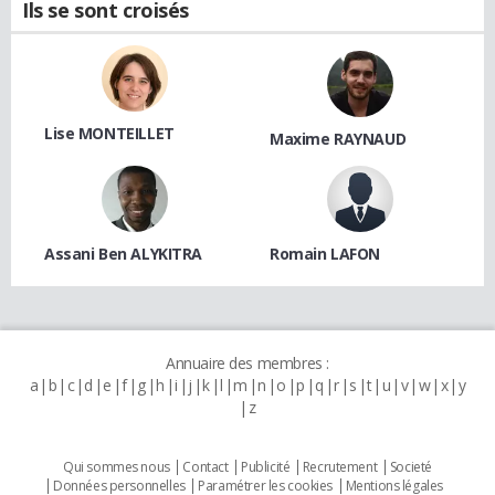
Ils se sont croisés
Lise MONTEILLET
Maxime RAYNAUD
Assani Ben ALYKITRA
Romain LAFON
Annuaire des membres :
a
b
c
d
e
f
g
h
i
j
k
l
m
n
o
p
q
r
s
t
u
v
w
x
y
z
Qui sommes nous
Contact
Publicité
Recrutement
Societé
Données personnelles
Paramétrer les cookies
Mentions légales