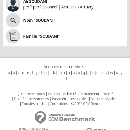
Ali SOUDANI
profil professionnel | Actuarial - Actuary
Nom "SOUDANI"
Famille "SOUDANI"
Annuaire des membres :
a
b
c
d
e
f
g
h
i
j
k
l
m
n
o
p
q
r
s
t
u
v
w
x
y
z
Qui sommes nous
Contact
Publicité
Recrutement
Societé
Données personnelles
Paramétrer les cookies
Mentions légales
Tous les articles
Corrections
© 2022 CCM Benchmark