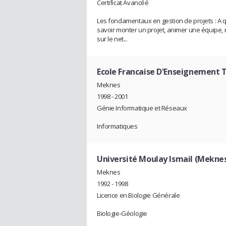
Certificat Avancéé
Les fondamentaux en gestion de projets : A quo
savoir monter un projet, animer une équipe, 
sur le net...
Ecole Francaise D'Enseignement 
Meknes
1998 - 2001
Génie Informatique et Réseaux
Informatiques
Université Moulay Ismail (Mekne
Meknes
1992 - 1998
Licence en Biologie Générale
Biologie-Géologie