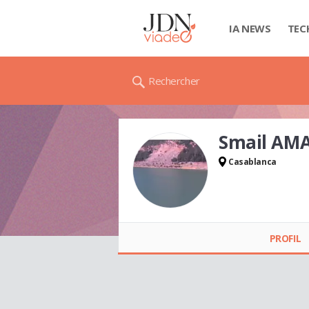
IA NEWS
TEC
Rechercher
Smail AM
Casablanca
Smail AMAZIANE
PROFIL