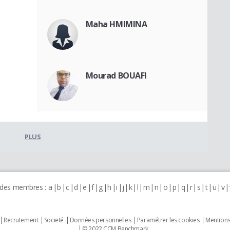
Maha HMIMINA
Mourad BOUAFI
PLUS
 des membres :
a
b
c
d
e
f
g
h
i
j
k
l
m
n
o
p
q
r
s
t
u
v
Recrutement
Societé
Données personnelles
Paramétrer les cookies
Mentions
© 2022 CCM Benchmark