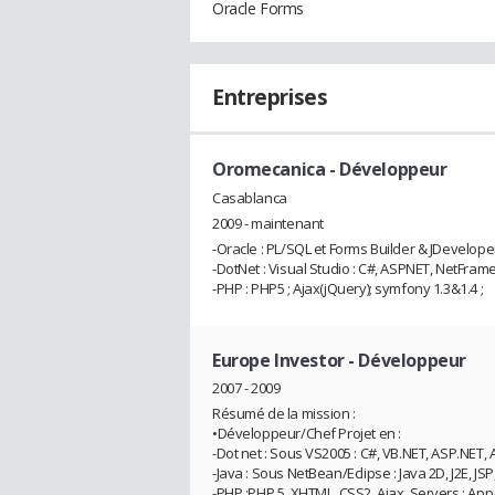
Oracle Forms
Entreprises
Oromecanica
- Développeur
Casablanca
2009 - maintenant
-Oracle : PL/SQL et Forms Builder & JDevelope
-DotNet : Visual Studio : C#, ASPNET, NetFra
-PHP : PHP5 ; Ajax(jQuery); symfony 1.3&1.4 ;
Europe Investor
- Développeur
2007 - 2009
Résumé de la mission :
•Développeur/Chef Projet en :
-Dot net : Sous VS2005 : C#, VB.NET, ASP.NET, 
-Java : Sous NetBean/Eclipse : Java 2D, J2E, JS
-PHP :PHP 5, XHTML, CSS2, Ajax, Servers : A