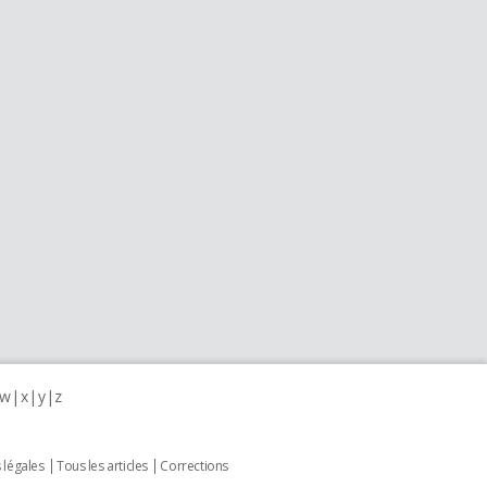
w
x
y
z
 légales
Tous les articles
Corrections