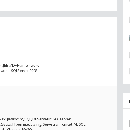
r , JEE , ADF Framemwork .
mework , SQLServer 2008
Ajax, Javascript, SQL, DBServeur : SQLserver
P, Struts, Hibernate, Spring, Serveurs : Tomcat, MySQL
ppache Tomcat, MySQL.