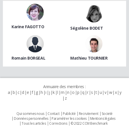
Karine FAGOTTO
Ségolène BODET
Romain BORGEAL
Mathieu TOURNIER
Annuaire des membres :
a
b
c
d
e
f
g
h
i
j
k
l
m
n
o
p
q
r
s
t
u
v
w
x
y
z
Qui sommes nous
Contact
Publicité
Recrutement
Societé
Données personnelles
Paramétrer les cookies
Mentions légales
Tous les articles
Corrections
© 2022 CCM Benchmark