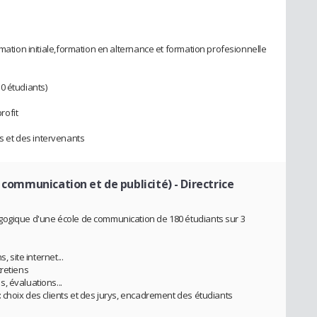
rmation initiale,formation en alternance et formation profesionnelle
0 étudiants)
rofit
 et des intervenants
e communication et de publicité)
- Directrice
gogique d'une école de communication de 180 étudiants sur 3
, site internet...
tretiens
, évaluations...
 choix des clients et des jurys, encadrement des étudiants