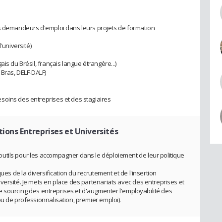
es demandeurs d'emploi dans leurs projets de formation
'université)
is du Brésil, français langue étrangère...)
 Bras, DELF-DALF)
soins des entreprises et des stagiaires
ions Entreprises et Universités
utils pour les accompagner dans le déploiement de leur politique
ues de la diversification du recrutement et de l'insertion
versité. Je mets en place des partenariats avec des entreprises et
 le sourcing des entreprises et d'augmenter l'employabilité des
u de professionnalisation, premier emploi).