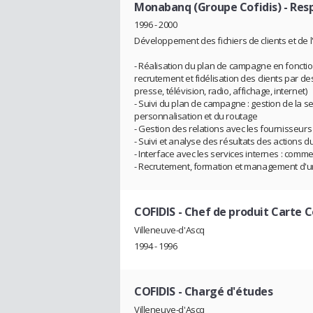
Monabanq (Groupe Cofidis)
- Res
1996 - 2000
Développement des fichiers de clients et de l'
- Réalisation du plan de campagne en fonctio
recrutement et fidélisation des clients par d
presse, télévision, radio, affichage, internet)
- Suivi du plan de campagne : gestion de la s
personnalisation et du routage
- Gestion des relations avec les fournisseurs
- Suivi et analyse des résultats des actions d
- Interface avec les services internes : commerc
- Recrutement, formation et management d'u
COFIDIS
- Chef de produit Carte C
Villeneuve-d'Ascq
1994 - 1996
COFIDIS
- Chargé d'études
Villeneuve-d'Ascq