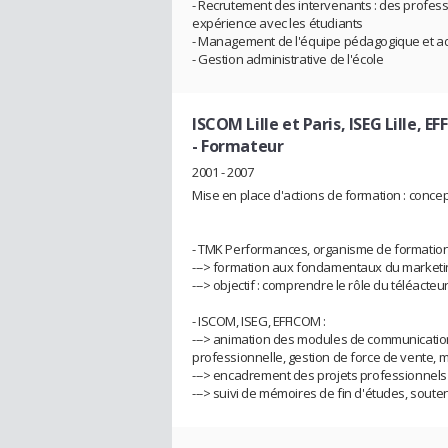
- Recrutement des intervenants : des professi
expérience avec les étudiants
- Management de l'équipe pédagogique et admi
- Gestion administrative de l'école
ISCOM Lille et Paris, ISEG Lille,
- Formateur
2001 - 2007
Mise en place d'actions de formation : concep
- TMK Performances, organisme de formation 
---> formation aux fondamentaux du marketin
---> objectif : comprendre le rôle du téléacte
- ISCOM, ISEG, EFFICOM :
---> animation des modules de communication 
professionnelle, gestion de force de vente, 
---> encadrement des projets professionnels d
---> suivi de mémoires de fin d'études, souten