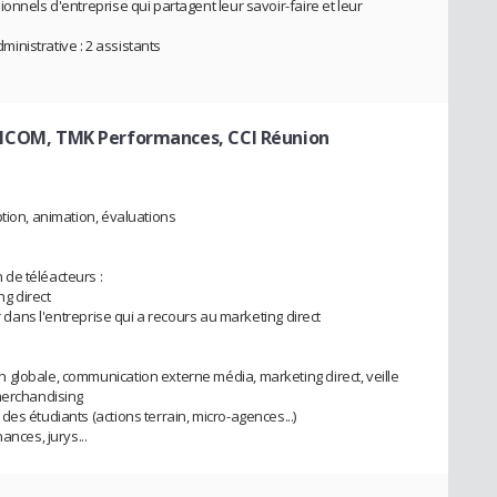
onnels d'entreprise qui partagent leur savoir-faire et leur
nistrative : 2 assistants
 EFFICOM, TMK Performances, CCI Réunion
tion, animation, évaluations
de téléacteurs :
g direct
ur dans l'entreprise qui a recours au marketing direct
globale, communication externe média, marketing direct, veille
merchandising
es étudiants (actions terrain, micro-agences...)
ances, jurys...