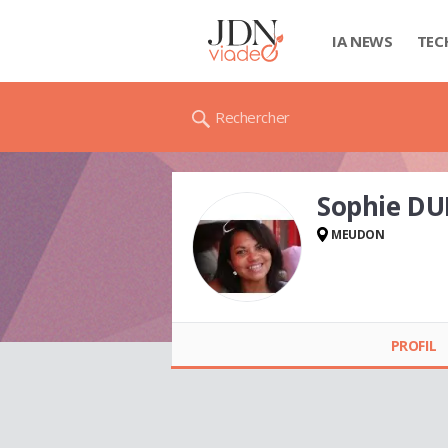
IA NEWS
TEC
Rechercher
Sophie D
MEUDON
Sophie DUPONT
PROFIL