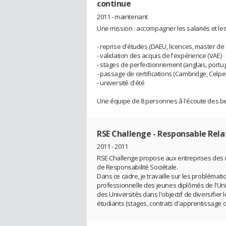
continue
2011 - maintenant
Une mission : accompagner les salariés et l
- reprise d'études (DAEU, licences, master de l
- validation des acquis de l'expérience (VAE)
- stages de perfectionnement (anglais, portuga
- passage de certifications (Cambridge, Celpe
- université d'été
Une équipe de 8 personnes â l'écoute des be
RSE Challenge
- Responsable Relat
2011 - 2011
RSE Challenge propose aux entreprises des o
de Responsabilité Sociétale.
Dans ce cadre, je travaille sur les problématiq
professionnelle des jeunes diplômés de l'Uni
des Universités dans l'objectif de diversifier
étudiants (stages, contrats d'apprentissage o