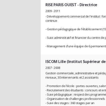
RISE PARIS OUEST
- Directrice
2009 - 2011
- Développement commercial de l'institut : fo
continue
- Gestion pédagogique de l'établissement (15
- Suivi administratif et financier du centre de p
- Management d'une équipe de 6 permanents
ISCOM Lille (Institut Supérieur d
2007 - 2008
Gestion commerciale, administrative et péda
niveaux, 30 intervenants et 2 assistants
- Promotion de l'école : portes ouvertes, salons
- Recrutement des étudiants : concours et en
- Suivi pédagogique : respect des programmes
- Organisation de challenges professionnels :
- Suivi des stages : 360 stages par an