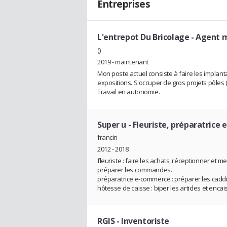
Entreprises
L'entrepot Du Bricolage
- Agent 
()
2019 - maintenant
Mon poste actuel consiste à faire les implant
expositions. S'occuper de gros projets pôles 
Travail en autonomie.
Super u
- Fleuriste, préparatrice
francin
2012 - 2018
fleuriste : faire les achats, réceptionner et m
préparer les commandes.
préparatrice e-commerce : préparer les caddies
hôtesse de caisse : biper les articles et encai
RGIS
- Inventoriste