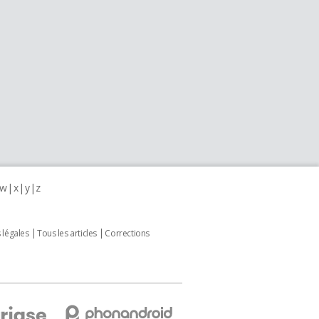
w
x
y
z
 légales
Tous les articles
Corrections