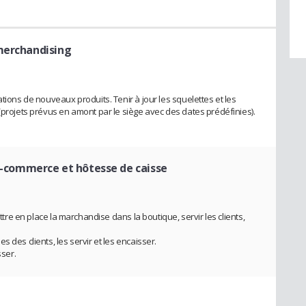
merchandising
ations de nouveaux produits. Tenir à jour les squelettes et les
(projets prévus en amont par le siège avec des dates prédéfinies).
 e-commerce et hôtesse de caisse
ettre en place la marchandise dans la boutique, servir les clients,
 des clients, les servir et les encaisser.
sser.