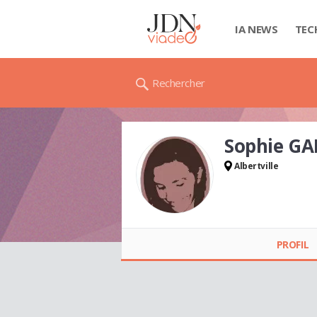
IA NEWS
TEC
Rechercher
Sophie GA
Albertville
Sophie GALIFRET
PROFIL