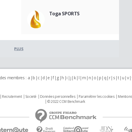
Toga SPORTS
PLUS
 des membres :
a
b
c
d
e
f
g
h
i
j
k
l
m
n
o
p
q
r
s
t
u
v
Recrutement
Societé
Données personnelles
Paramétrer les cookies
Mentions
© 2022 CCM Benchmark