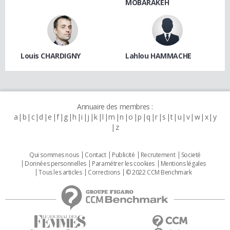
MOBARAKEH
Louis CHARDIGNY
Lahlou HAMMACHE
Annuaire des membres :
a
b
c
d
e
f
g
h
i
j
k
l
m
n
o
p
q
r
s
t
u
v
w
x
y
z
Qui sommes nous
Contact
Publicité
Recrutement
Societé
Données personnelles
Paramétrer les cookies
Mentions légales
Tous les articles
Corrections
© 2022 CCM Benchmark