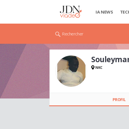
IA NEWS
TEC
Rechercher
Souleyma
NKC
Souleymane DIOP
PROFIL