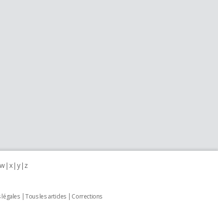
w
x
y
z
 légales
Tous les articles
Corrections