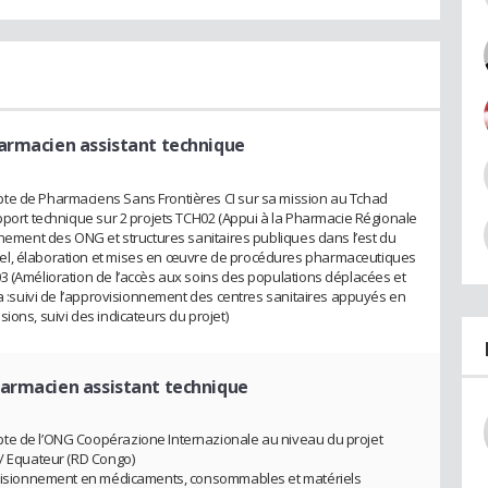
armacien assistant technique
te de Pharmaciens Sans Frontières CI sur sa mission au Tchad
upport technique sur 2 projets TCH02 (Appui à la Pharmacie Régionale
nnement des ONG et structures sanitaires publiques dans l’est du
el, élaboration et mises en œuvre de procédures pharmaceutiques
3 (Amélioration de l’accès aux soins des populations déplacées et
ha :suivi de l’approvisionnement des centres sanitaires appuyés en
ions, suivi des indicateurs du projet)
harmacien assistant technique
te de l’ONG Coopérazione Internazionale au niveau du projet
 / Equateur (RD Congo)
rovisionnement en médicaments, consommables et matériels