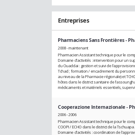
Entreprises
Pharmaciens Sans Frontières
- Ph
2008 - maintenant
Pharmacien Assistant technique pour le comp
Domaine d’activités : intervention pour un s
du Ouaddai : gestion et suivi de l’approvisio
Tchad ; formation / encadrement du personn
au niveau de la Pharmacie régionale) et TCH0
hôtes dans le district sanitaire de l’assoung
médicaments et matériels essentiels, supervis
Cooperazione Internazionale
- P
2006 - 2006
Pharmacien Assistant technique pour le comp
COOPI / ECHO dans le district de la Tschuapa
Domaine d’activités : coordination de l’app