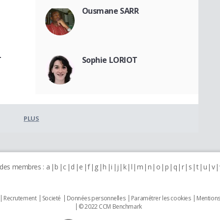
Ousmane SARR
T
Sophie LORIOT
PLUS
 des membres :
a
b
c
d
e
f
g
h
i
j
k
l
m
n
o
p
q
r
s
t
u
v
Recrutement
Societé
Données personnelles
Paramétrer les cookies
Mentions
© 2022 CCM Benchmark