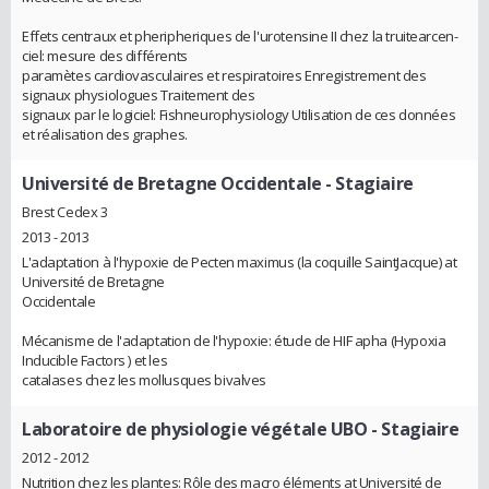
Effets centraux et pheripheriques de l'urotensine II chez la truite­arc­en­
ciel: mesure des différents
paramètes cardio­vasculaires et respiratoires Enregistrement des
signaux physiologues Traitement des
signaux par le logiciel: Fish­neurophysiology Utilisation de ces données
et réalisation des graphes.
Université de Bretagne Occidentale
- Stagiaire
Brest Cedex 3
2013 - 2013
L'adaptation à l'hypoxie de Pecten maximus (la coquille Saint­Jacque) at
Université de Bretagne
Occidentale
Mécanisme de l'adaptation de l'hypoxie: étude de HIF apha (Hypoxia
Inducible Factors ) et les
catalases chez les mollusques bivalves
Laboratoire de physiologie végétale UBO
- Stagiaire
2012 - 2012
Nutrition chez les plantes: Rôle des macro éléments at Université de