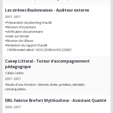
Les sirènes Boulonnaises
- Auditeur externe
2017 - 2017
▪Préparation du planning d'audit
▪Réunion d'ouverture
▪vérification documentaire
▪visite sur terrain
▪Réunion de clôture
▪Rédaction du rapport d'audit
《 Référentiel utilisé : ISOO 22000 et ISO 22002》
Cueep Littoral
- Tuteur d'accompagnement
pédagogique
Calais Cedex
2017 - 2017
▪Etude d'une fonction : dérivée, limite, primitive, identités
remarquables...
EIRL-Fabrice Brefort Mytiliculteur
- Assistant Qualité
2016 - 2017