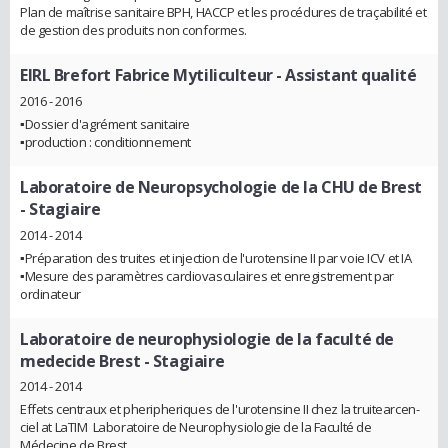
Plan de maîtrise sanitaire BPH, HACCP et les procédures de traçabilité et
de gestion des produits non conformes.
EIRL Brefort Fabrice Mytiliculteur
- Assistant qualité
2016 - 2016
▪Dossier d'agrément sanitaire
▪production : conditionnement
Laboratoire de Neuropsychologie de la CHU de Brest
- Stagiaire
2014 - 2014
▪Préparation des truites et injection de l'urotensine II par voie ICV et IA
▪Mesure des paramètres cardiovasculaires et enregistrement par
ordinateur
Laboratoire de neurophysiologie de la faculté de
medecide Brest
- Stagiaire
2014 - 2014
Effets centraux et pheripheriques de l'urotensine II chez la truite­arc­en­
ciel at LaTIM ­ Laboratoire de Neurophysiologie de la Faculté de
Médecine de Brest.