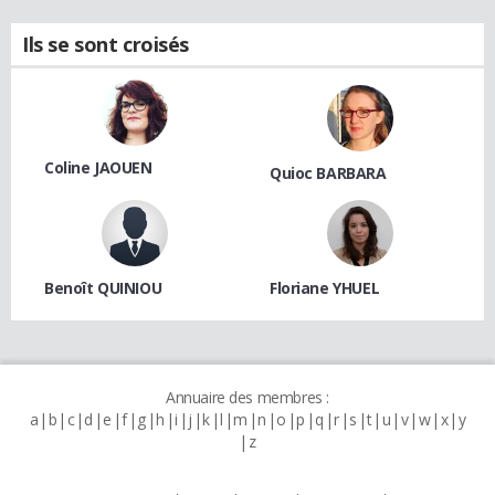
Ils se sont croisés
Coline JAOUEN
Quioc BARBARA
Benoît QUINIOU
Floriane YHUEL
Annuaire des membres :
a
b
c
d
e
f
g
h
i
j
k
l
m
n
o
p
q
r
s
t
u
v
w
x
y
z