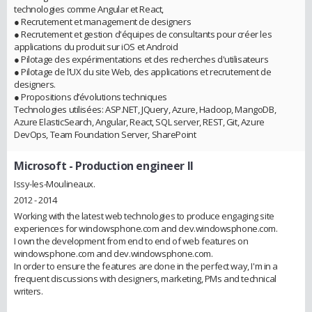
technologies comme Angular et React,
● Recrutement et management de designers
● Recrutement et gestion d'équipes de consultants pour créer les
applications du produit sur iOS et Android
● Pilotage des expérimentations et des recherches d'utilisateurs
● Pilotage de l’UX du site Web, des applications et recrutement de
designers.
● Propositions d’évolutions techniques
Technologies utilisées: ASP.NET, JQuery, Azure, Hadoop, MangoDB,
Azure ElasticSearch, Angular, React, SQL server, REST, Git, Azure
DevOps, Team Foundation Server, SharePoint
Microsoft
- Production engineer II
Issy-les-Moulineaux.
2012 - 2014
Working with the latest web technologies to produce engaging site
experiences for windowsphone.com and dev.windowsphone.com.
I own the development from end to end of web features on
windowsphone.com and dev.windowsphone.com.
In order to ensure the features are done in the perfect way, I'm in a
frequent discussions with designers, marketing, PMs and technical
writers.