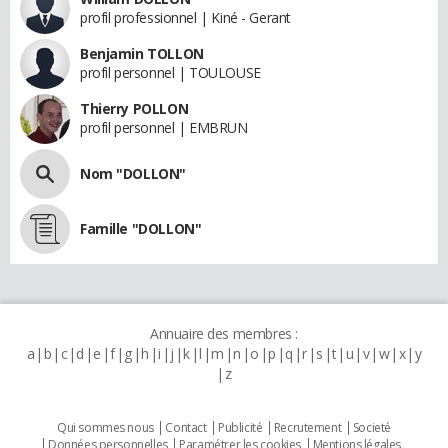
profil professionnel | Kiné - Gerant
Benjamin TOLLON
profil personnel | TOULOUSE
Thierry POLLON
profil personnel | EMBRUN
Nom "DOLLON"
Famille "DOLLON"
Annuaire des membres :
a
b
c
d
e
f
g
h
i
j
k
l
m
n
o
p
q
r
s
t
u
v
w
x
y
z
Qui sommes nous
Contact
Publicité
Recrutement
Societé
Données personnelles
Paramétrer les cookies
Mentions légales