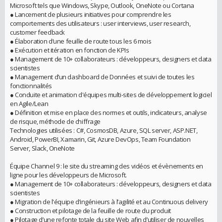
Microsoft tels que Windows, Skype, Outlook, OneNote ou Cortana
● Lancement de plusieurs initiatives pour comprendre les
comportements des utilisateurs : user interviews, user research,
customer feedback
● Élaboration d’une feuille de route tous les 6 mois
● Exécution et itération en fonction de KPIs
● Management de 10+ collaborateurs : développeurs, designers et data
scientistes
● Management d’un dashboard de Données et suivi de toutes les
fonctionnalités
● Conduite et animation d'équipes multi-sites de développement logiciel
en Agile/Lean
● Définition et mise en place des normes et outils, indicateurs, analyse
de risque, méthode de chiffrage
Technologies utilisées : C#, CosmosDB, Azure, SQL server, ASP.NET,
Android, PowerBI, Xamarin, Git, Azure DevOps, Team Foundation
Server, Slack, OneNote
Équipe Channel 9 : le site du streaming des vidéos et évènements en
ligne pour les développeurs de Microsoft.
● Management de 10+ collaborateurs : développeurs, designers et data
scientistes
● Migration de l'équipe d’ingénieurs à l’agilité et au Continuous delivery
● Construction et pilotage de la feuille de route du produit
● Pilotage d’une refonte totale du site Web afin d’utiliser de nouvelles