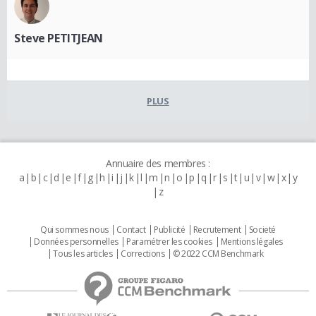
Steve PETITJEAN
PLUS
Annuaire des membres :
a
b
c
d
e
f
g
h
i
j
k
l
m
n
o
p
q
r
s
t
u
v
w
x
y
z
Qui sommes nous
Contact
Publicité
Recrutement
Societé
Données personnelles
Paramétrer les cookies
Mentions légales
Tous les articles
Corrections
© 2022 CCM Benchmark