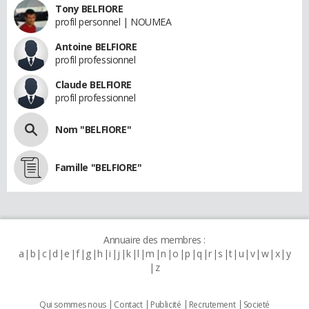
Tony BELFIORE
profil personnel | NOUMEA
Antoine BELFIORE
profil professionnel
Claude BELFIORE
profil professionnel
Nom "BELFIORE"
Famille "BELFIORE"
Annuaire des membres :
a
b
c
d
e
f
g
h
i
j
k
l
m
n
o
p
q
r
s
t
u
v
w
x
y
z
Qui sommes nous
Contact
Publicité
Recrutement
Societé