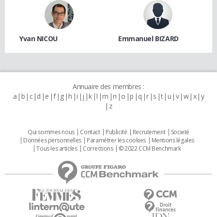
Yvan NICOU
Emmanuel BIZARD
Annuaire des membres :
a
b
c
d
e
f
g
h
i
j
k
l
m
n
o
p
q
r
s
t
u
v
w
x
y
z
Qui sommes nous
Contact
Publicité
Recrutement
Societé
Données personnelles
Paramétrer les cookies
Mentions légales
Tous les articles
Corrections
© 2022 CCM Benchmark