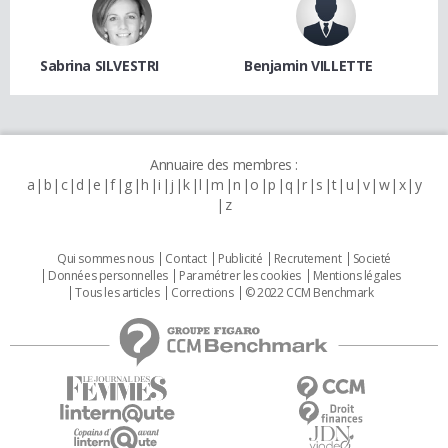
Sabrina SILVESTRI
Benjamin VILLETTE
Annuaire des membres :
a
b
c
d
e
f
g
h
i
j
k
l
m
n
o
p
q
r
s
t
u
v
w
x
y
z
Qui sommes nous
Contact
Publicité
Recrutement
Societé
Données personnelles
Paramétrer les cookies
Mentions légales
Tous les articles
Corrections
© 2022 CCM Benchmark