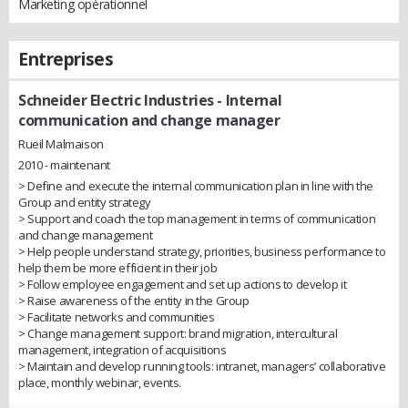
Marketing opérationnel
Entreprises
Schneider Electric Industries
- Internal
communication and change manager
Rueil Malmaison
2010 - maintenant
> Define and execute the internal communication plan in line with the
Group and entity strategy
> Support and coach the top management in terms of communication
and change management
> Help people understand strategy, priorities, business performance to
help them be more efficient in their job
> Follow employee engagement and set up actions to develop it
> Raise awareness of the entity in the Group
> Facilitate networks and communities
> Change management support: brand migration, intercultural
management, integration of acquisitions
> Maintain and develop running tools: intranet, managers’ collaborative
place, monthly webinar, events.