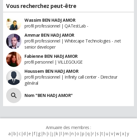
Vous recherchez peut-être
Wassim BEN HADJ AMOR
profil professionnel | QATestLab -
Ammar BEN HADJ AMOR
profil professionnel | Whitecape Technologies - .net
senior developer
Fabienne BEN HADJ AMOR
profil personnel | VILLEGOUGE
Houssem BEN HADJ AMOR
profil professionnel | Infinity call center - Directeur
général
Nom "BEN HADJ AMOR"
Annuaire des membres :
a
b
c
d
e
f
g
h
i
j
k
l
m
n
o
p
q
r
s
t
u
v
w
x
y