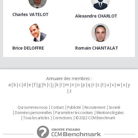
Charles VATELOT
Alexandre CHARLOT
Brice DELOFFRE
Romain CHANTALAT
Annuaire des membres :
a
b
c
d
e
f
g
h
i
j
k
l
m
n
o
p
q
r
s
t
u
v
w
x
y
z
Qui sommes nous
Contact
Publicité
Recrutement
Societé
Données personnelles
Paramétrer les cookies
Mentions légales
Tous les articles
Corrections
© 2022 CCM Benchmark