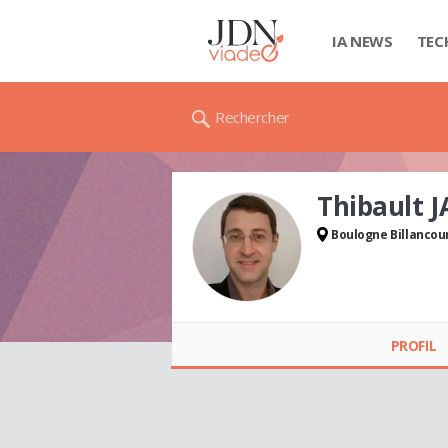
IA NEWS
TEC
Rechercher
Thibault 
Boulogne Billancou
Thibault JAIMON
PROFIL