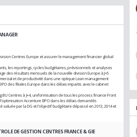
MANAGER
 Division Centres Europe et assurer le management financier global
nts, les reportings, cycles budgétaires, prévisionnels et analyses
tage des résultats mensuels de la nouvelle division Europe à J+5
mercial et de productivité dans une optique Lean management
BPO des filiales Europe dans les délais impartis avec le cabinet
 BU Centres à J+4, uniformisation de tous les process finance Front
e l'optimisation Accenture BPO dans les délais demandés
 saluée par la DG et l'objectif budgétaire dépassé en 2013, 2014 et
ROLE DE GESTION CENTRES FRANCE & GIE