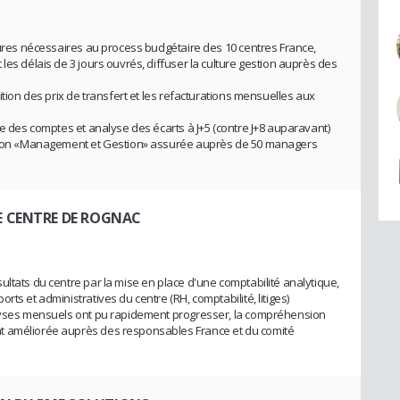
édures nécessaires au process budgétaire des 10 centres France,
les délais de 3 jours ouvrés, diffuser la culture gestion auprès des
ition des prix de transfert et les refacturations mensuelles aux
re des comptes et analyse des écarts à J+5 (contre J+8 auparavant)
mation «Management et Gestion» assurée auprès de 50 managers
DE CENTRE DE ROGNAC
ltats du centre par la mise en place d'une comptabilité analytique,
ts et administratives du centre (RH, comptabilité, litiges)
alyses mensuels ont pu rapidement progresser, la compréhension
t améliorée auprès des responsables France et du comité