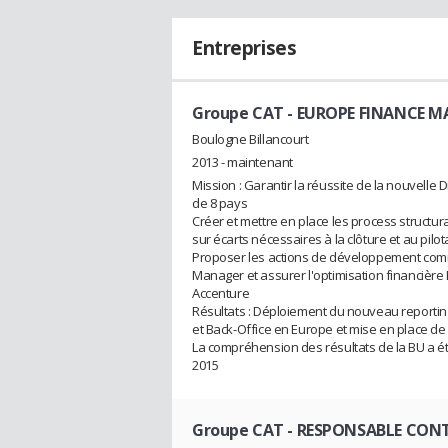
Entreprises
Groupe CAT
- EUROPE FINANCE 
Boulogne Billancourt
2013 - maintenant
Mission : Garantir la réussite de la nouvelle
de 8 pays
Créer et mettre en place les process structura
sur écarts nécessaires à la clôture et au pilo
Proposer les actions de développement com
Manager et assurer l'optimisation financière 
Accenture
Résultats : Déploiement du nouveau reporting
et Back-Office en Europe et mise en place d
La compréhension des résultats de la BU a été
2015
Groupe CAT
- RESPONSABLE CONT