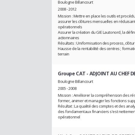
Boulogne Billancourt
2008 - 2012
Mission : Mettre en place les outils et proc
assurer les clôtures mensuelles en réduisant 
opérationnels
Assurer la création du GIE Lautonord, la défin
actionnaires
Résultats : Uniformisation des process, clôtu
Hausse de la rentabilité des centres ; for
terrain
Groupe CAT
- ADJOINT AU CHEF 
Boulogne Billancourt
2005 - 2008
Mission : Améliorer la compréhension des résu
former, animer et manager les fonctions suppor
Résultat : La qualité des comptes et des an
des fondamentaux financiers s'est nettemen
opérationnel