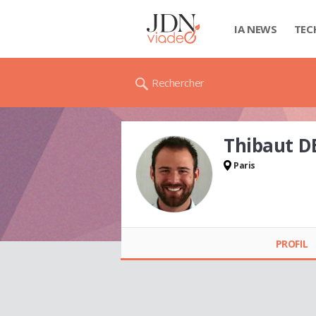
IA NEWS
TEC
Rechercher
Thibaut D
Paris
Thibaut DE SARRAN
PROFIL