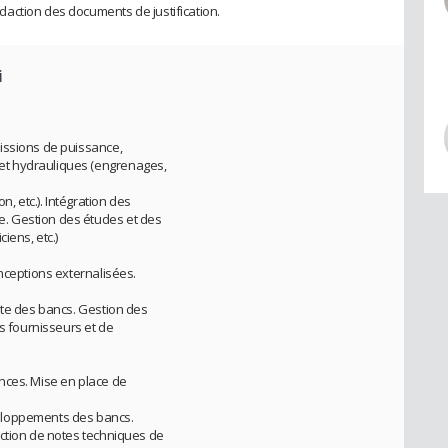
action des documents de justification.
i
issions de puissance,
t hydrauliques (engrenages,
n, etc.). Intégration des
. Gestion des études et des
iens, etc.)
nceptions externalisées.
ute des bancs. Gestion des
es fournisseurs et de
nces. Mise en place de
eloppements des bancs.
action de notes techniques de