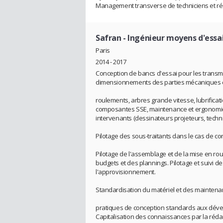
Management transverse de techniciens et réd
Safran
- Ingénieur moyens d'essa
Paris
2014 - 2017
Conception de bancs d'essai pour les transm
dimensionnements des parties mécaniques e
roulements, arbres grande vitesse, lubrificatio
composantes SSE, maintenance et ergonomie
intervenants (dessinateurs projeteurs, technic
Pilotage des sous-traitants dans le cas de co
Pilotage de l'assemblage et de la mise en ro
budgets et des plannings. Pilotage et suivi d
l'approvisionnement.
Standardisation du matériel et des maintena
pratiques de conception standards aux dév
Capitalisation des connaissances par la réd