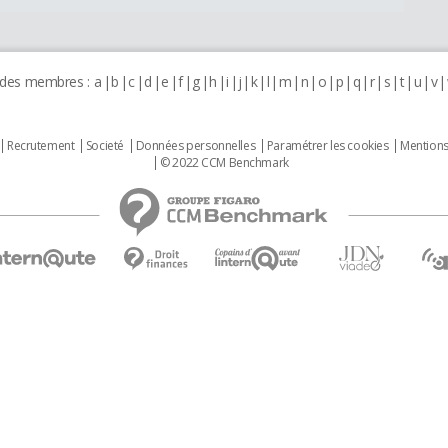
 des membres :
a
b
c
d
e
f
g
h
i
j
k
l
m
n
o
p
q
r
s
t
u
v
Recrutement
Societé
Données personnelles
Paramétrer les cookies
Mentions
© 2022 CCM Benchmark