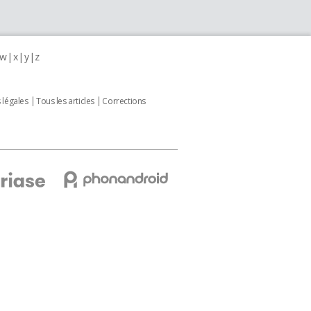
w
x
y
z
 légales
Tous les articles
Corrections