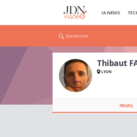
IA NEWS
TEC
Rechercher
Thibaut 
LYON
Thibaut FANGET
PROFIL