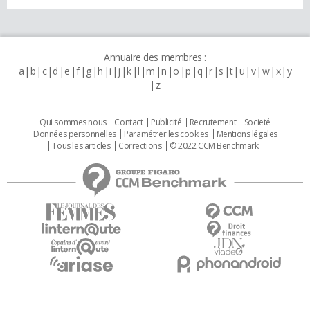
Annuaire des membres :
a
b
c
d
e
f
g
h
i
j
k
l
m
n
o
p
q
r
s
t
u
v
w
x
y
z
Qui sommes nous
Contact
Publicité
Recrutement
Societé
Données personnelles
Paramétrer les cookies
Mentions légales
Tous les articles
Corrections
© 2022 CCM Benchmark