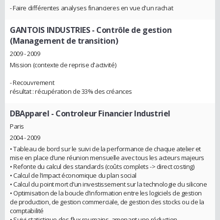
- Faire différentes analyses financieres en vue d'un rachat
GANTOIS INDUSTRIES
- Contrôle de gestion
(Management de transition)
2009 - 2009
Mission (contexte de reprise d'activité)
- Recouvrement
résultat : récupération de 33% des créances
DBApparel
- Controleur Financier Industriel
Paris
2004 - 2009
• Tableau de bord sur le suivi de la performance de chaque atelier et
mise en place d’une réunion mensuelle avec tous les acteurs majeurs
• Refonte du calcul des standards (coûts complets -> direct costing)
• Calcul de l’impact économique du plan social
• Calcul du point mort d’un investissement sur la technologie du silicone
• Optimisation de la boucle d’information entre les logiciels de gestion
de production, de gestion commerciale, de gestion des stocks ou de la
comptabilité
• Suivi statistique des flux roumains, amenant une réduction