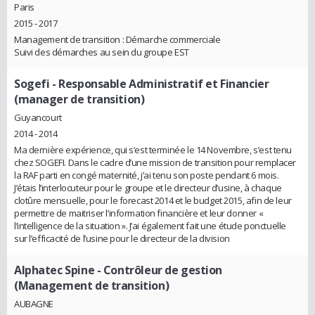
Paris
2015 - 2017
Management de transition : Démarche commerciale
Suivi des démarches au sein du groupe EST
Sogefi
- Responsable Administratif et Financier
(manager de transition)
Guyancourt
2014 - 2014
Ma dernière expérience, qui s’est terminée le 14 Novembre, s’est tenu
chez SOGEFI. Dans le cadre d’une mission de transition pour remplacer
la RAF parti en congé maternité, j’ai tenu son poste pendant 6 mois.
J’étais l’interlocuteur pour le groupe et le directeur d’usine, à chaque
clotûre mensuelle, pour le forecast 2014 et le budget 2015, afin de leur
permettre de maitriser l’information financière et leur donner «
l’intelligence de la situation ». J’ai également fait une étude ponctuelle
sur l’efficacité de l’usine pour le directeur de la division
Alphatec Spine
- Contrôleur de gestion
(Management de transition)
AUBAGNE