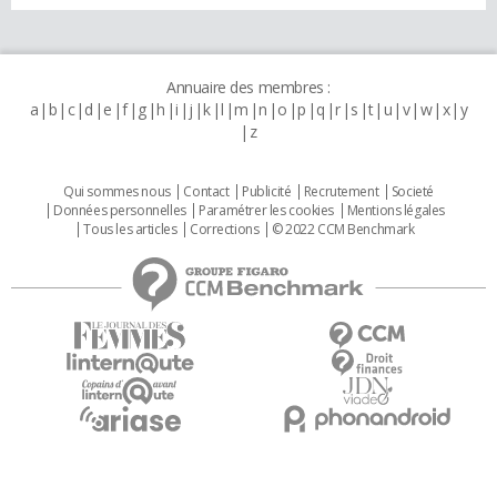
Annuaire des membres :
a
b
c
d
e
f
g
h
i
j
k
l
m
n
o
p
q
r
s
t
u
v
w
x
y
z
Qui sommes nous
Contact
Publicité
Recrutement
Societé
Données personnelles
Paramétrer les cookies
Mentions légales
Tous les articles
Corrections
© 2022 CCM Benchmark