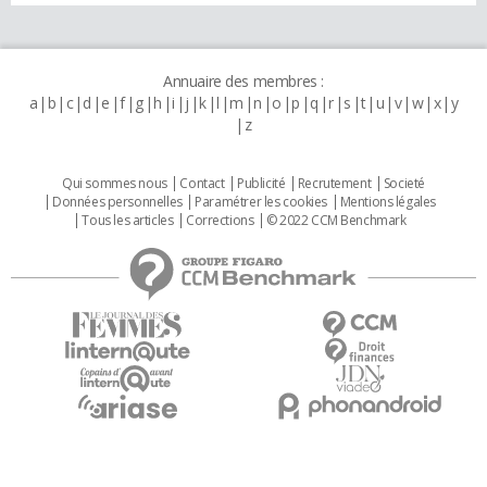
Annuaire des membres :
a
b
c
d
e
f
g
h
i
j
k
l
m
n
o
p
q
r
s
t
u
v
w
x
y
z
Qui sommes nous
Contact
Publicité
Recrutement
Societé
Données personnelles
Paramétrer les cookies
Mentions légales
Tous les articles
Corrections
© 2022 CCM Benchmark