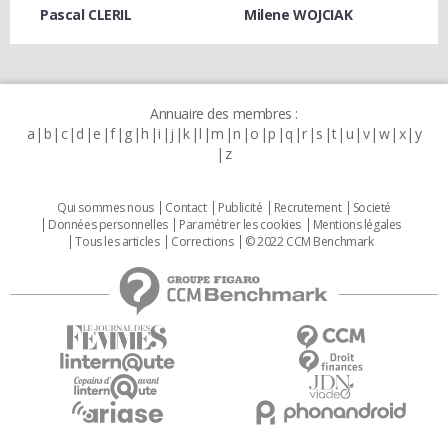
Pascal CLERIL
Milene WOJCIAK
Annuaire des membres :
a
b
c
d
e
f
g
h
i
j
k
l
m
n
o
p
q
r
s
t
u
v
w
x
y
z
Qui sommes nous
Contact
Publicité
Recrutement
Societé
Données personnelles
Paramétrer les cookies
Mentions légales
Tous les articles
Corrections
© 2022 CCM Benchmark