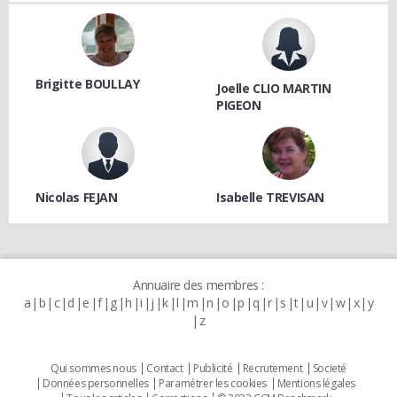
Brigitte BOULLAY
Joelle CLIO MARTIN
PIGEON
Nicolas FEJAN
Isabelle TREVISAN
Annuaire des membres :
a
b
c
d
e
f
g
h
i
j
k
l
m
n
o
p
q
r
s
t
u
v
w
x
y
z
Qui sommes nous
Contact
Publicité
Recrutement
Societé
Données personnelles
Paramétrer les cookies
Mentions légales