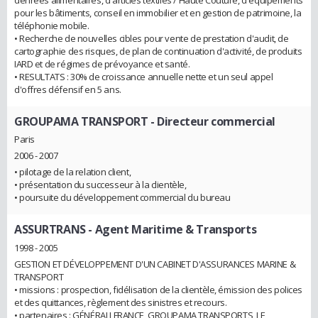
pour les bâtiments, conseil en immobilier et en gestion de patrimoine, la
téléphonie mobile.
• Recherche de nouvelles cibles pour vente de prestation d'audit, de
cartographie des risques, de plan de continuation d'activité, de produits
IARD et de régimes de prévoyance et santé.
• RESULTATS : 30% de croissance annuelle nette et un seul appel
d'offres défensif en 5 ans.
GROUPAMA TRANSPORT
- Directeur commercial
Paris
2006 - 2007
• pilotage de la relation client,
• présentation du successeur à la clientèle,
• poursuite du développement commercial du bureau
ASSURTRANS
- Agent Maritime & Transports
1998 - 2005
GESTION ET DÉVELOPPEMENT D'UN CABINET D'ASSURANCES MARINE &
TRANSPORT
• missions : prospection, fidélisation de la clientèle, émission des polices
et des quittances, règlement des sinistres et recours.
• partenaires : GÉNÉRALI FRANCE, GROUPAMA TRANSPORTS, LE