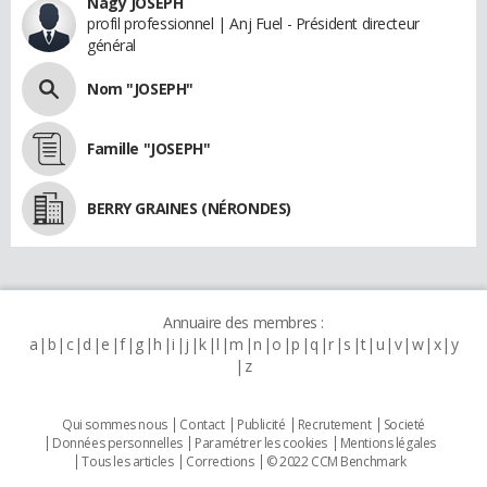
Nagy JOSEPH
profil professionnel | Anj Fuel - Président directeur
général
Nom "JOSEPH"
Famille "JOSEPH"
BERRY GRAINES (NÉRONDES)
Annuaire des membres :
a
b
c
d
e
f
g
h
i
j
k
l
m
n
o
p
q
r
s
t
u
v
w
x
y
z
Qui sommes nous
Contact
Publicité
Recrutement
Societé
Données personnelles
Paramétrer les cookies
Mentions légales
Tous les articles
Corrections
© 2022 CCM Benchmark